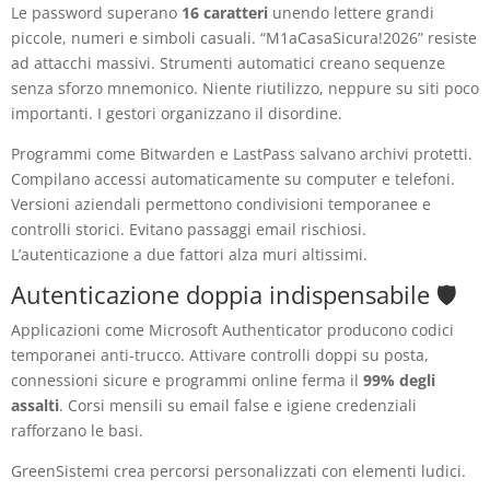
Le password superano
16 caratteri
unendo lettere grandi
piccole, numeri e simboli casuali. “M1aCasaSicura!2026” resiste
ad attacchi massivi. Strumenti automatici creano sequenze
senza sforzo mnemonico. Niente riutilizzo, neppure su siti poco
importanti. I gestori organizzano il disordine.
Programmi come Bitwarden e LastPass salvano archivi protetti.
Compilano accessi automaticamente su computer e telefoni.
Versioni aziendali permettono condivisioni temporanee e
controlli storici. Evitano passaggi email rischiosi.
L’autenticazione a due fattori alza muri altissimi.
Autenticazione doppia indispensabile 🛡️
Applicazioni come Microsoft Authenticator producono codici
temporanei anti-trucco. Attivare controlli doppi su posta,
connessioni sicure e programmi online ferma il
99% degli
assalti
. Corsi mensili su email false e igiene credenziali
rafforzano le basi.
GreenSistemi crea percorsi personalizzati con elementi ludici.