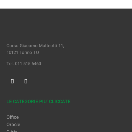
Corso Giacomo Matteotti 11,
10121 Torino TO
Tel: 011 515 6460
LE CATEGORIE PIU’ CLICCATE
Office
Oracle