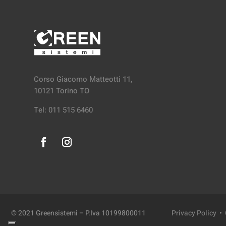
Corso Giacomo Matteotti 11,
10121 Torino TO
Tel: 011 515 6460
© 2021 Greensistemi – P.Iva 10199800011
Privacy Policy
•