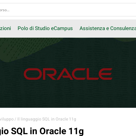
zioni
Polo di Studio eCampus
Assistenza e Consulenz
viluppo
/ Il linguaggio SQL in Oracle 11g
gio SQL in Oracle 11g