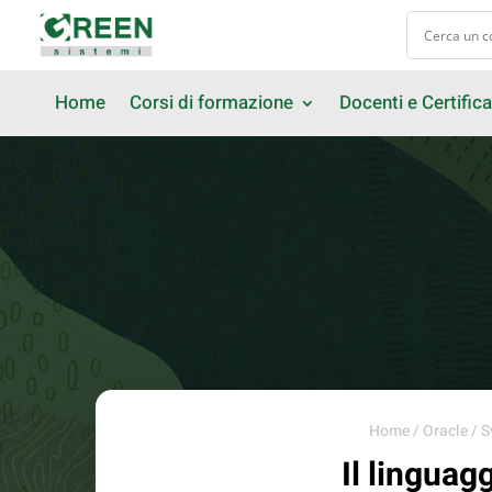
Home
Corsi di formazione
Docenti e Certifica
Home
/
Oracle
/
S
Il linguag