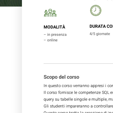
DURATA CO
MODALITÀ
4/5 giornate
– in presenza
– online
Scopo del corso
In questo corso verranno appresi i con
Il corso fornisce le competenze SQL es
query su tabelle singole e multiple, ma
Gli studenti impareranno a controllare 
Questo corso tratta la creazione di ind