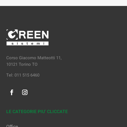
Corso Giacomo Matteotti 11,
10121 Torino TO
Tel: 011 515 6460
LE CATEGORIE PIU’ CLICCATE
Office