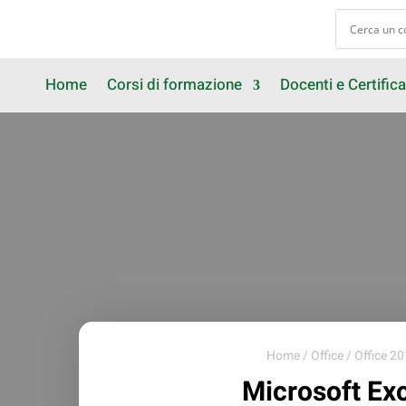
Home
Corsi di formazione
Docenti e Certifica
Home
/
Office
/
Office 20
Microsoft Ex