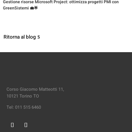
Gestione risorse Microsoft Project: ottimizza progetti PMI con
GreenSistemi 💼🌟
Ritorna al blog
Corso Giacomo Matteotti 11,
10121 Torino TO
Tel: 011 515 6460