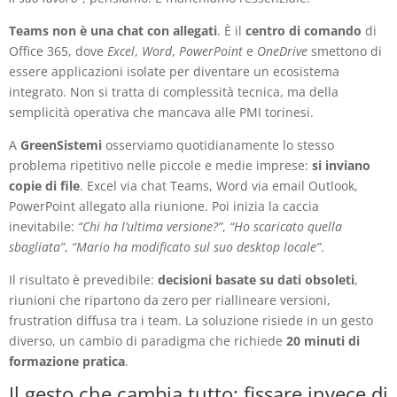
Teams non è una chat con allegati
. È il
centro di comando
di
Office 365, dove
Excel
,
Word
,
PowerPoint
e
OneDrive
smettono di
essere applicazioni isolate per diventare un ecosistema
integrato. Non si tratta di complessità tecnica, ma della
semplicità operativa che mancava alle PMI torinesi.
A
GreenSistemi
osserviamo quotidianamente lo stesso
problema ripetitivo nelle piccole e medie imprese:
si inviano
copie di file
. Excel via chat Teams, Word via email Outlook,
PowerPoint allegato alla riunione. Poi inizia la caccia
inevitabile:
“Chi ha l’ultima versione?”
,
“Ho scaricato quella
sbagliata”
,
“Mario ha modificato sul suo desktop locale”
.
Il risultato è prevedibile:
decisioni basate su dati obsoleti
,
riunioni che ripartono da zero per riallineare versioni,
frustration diffusa tra i team. La soluzione risiede in un gesto
diverso, un cambio di paradigma che richiede
20 minuti di
formazione pratica
.
Il gesto che cambia tutto: fissare invece di