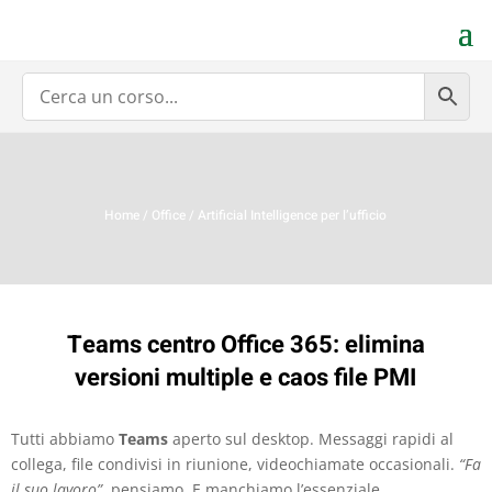
Home
/
Office
/ Artificial Intelligence per l’ufficio
Teams centro Office 365: elimina
versioni multiple e caos file PMI
Tutti abbiamo
Teams
aperto sul desktop. Messaggi rapidi al
collega, file condivisi in riunione, videochiamate occasionali.
“Fa
il suo lavoro”
, pensiamo. E manchiamo l’essenziale.